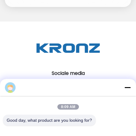
Sociale media
Snel contact
8:09 AM
Tel
86-020-32981980
Good day, what product are you looking for?
E-mail