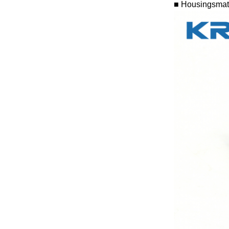
■ Housingsmater