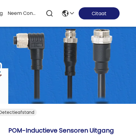
og
Neem Contact Met Ons Op
Citaat
n
Detectieafstand
POM-Inductieve Sensoren Uitgang