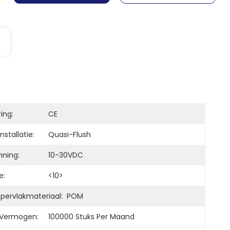
ring:
CE
nstallatie:
Quasi-Flush
ning:
10-30VDC
e:
<10>
pervlakmateriaal:
POM
 Vermogen:
100000 Stuks Per Maand