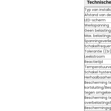
Technisch
Typ van installa
Afstand van de
LED-scherm
Werkspanning
Geen belastin
Max. belasting
Spanningsverli
Schakelfrequen
Tolerantie ((Sr
Leekstroom
Reactietijd
Temperatuurve
Schakel hysteres
Herhaalbaarhe
Bescherming t
kortsluiting/B
tegen omgekeer
Bescherming t
overbelasting
Beschermings