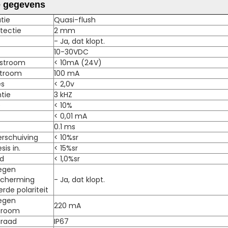
e gegevens
tie
Quasi-flush
tectie
2 mm
- Ja, dat klopt.
10-30VDC
gstroom
< 10mA (24V)
stroom
100 mA
es
< 2,0v
tie
3 kHZ
)
< 10%
< 0,01 mA
0.1 ms
rschuiving
< 10%sr
is in.
< 15%sr
id
< 1,0%sr
egen
escherming
- Ja, dat klopt.
de polariteit
egen
220 mA
stroom
graad
IP67