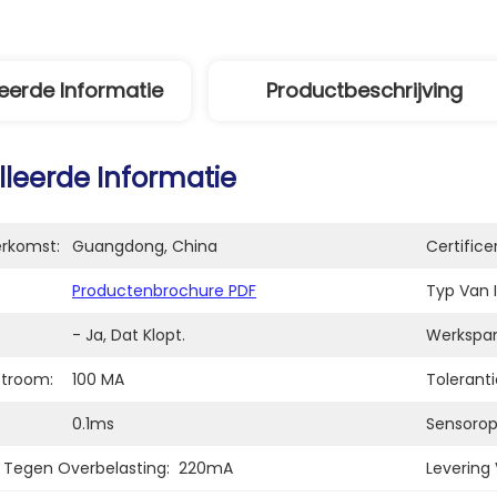
eerde Informatie
Productbeschrijving
lleerde Informatie
erkomst:
Guangdong, China
Certifice
Productenbrochure PDF
Typ Van I
- Ja, Dat Klopt.
Werkspan
stroom:
100 MA
Toleranti
0.1ms
Sensorop
Tegen Overbelasting:
220mA
Levering