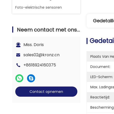
Foto-elektrische sensoren
Gedetaill
Neem contact met ons op
Gedetai
Miss. Doris
sales02@kronz.cn
Plaats Van H
+8618924160375
Document:
LED-Scherm:
Max. Ladings
Contact opnemen
Reactietijd:
Bescherming 