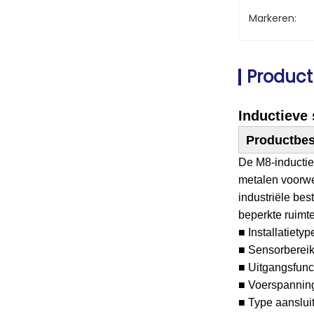
Markeren:
Product
Inductieve
Productbes
De M8-inductie
metalen voorwe
industriële be
beperkte ruimte 
■ Installatietyp
■ Sensorberei
■ Uitgangsfun
■ Voerspannin
■ Type aansluit