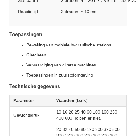
Standaard
2 draden: 4... 20 mA / VS = 8... 32 VD
Reactietijd
2 draden: ≤ 10 ms
Toepassingen
Bewaking van mobiele hydraulische stations
Gietgieten
Vervaardiging van diverse machines
Toepassingen in zuurstofomgeving
Technische gegevens
Parameter
Waarden [balk]
10 16 20 25 40 60 100 160 250
Gewichtsdruk
400 600. Ik ben er niet.
20 32 40 50 80 120 200 320 500
800 1200 200 200 200 200 200