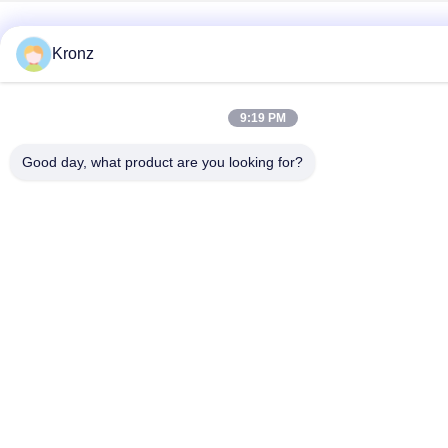
Kronz
9:19 PM
Good day, what product are you looking for?
Sociale media
Snel contact
Tel
86-020-32981980
E-mail
sales02@kronz.cn
Adres