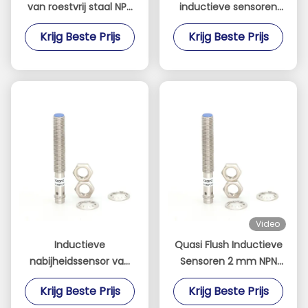
van roestvrij staal NPN
inductieve sensoren
NC Quasi Flush 2 mm
met 2m kabel PBT
Krijg Beste Prijs
Krijg Beste Prijs
LED-display
materiaal 3mm
afstand
Video
Inductieve
Quasi Flush Inductieve
nabijheidssensor van
Sensoren 2 mm NPN
roestvrijstalen
Normaal geopend 10-
Krijg Beste Prijs
Krijg Beste Prijs
behuizing 60 mm
30VDC Uitgang