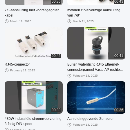
00:36
00:43
7/8-aansluiting met vooraf gegoten
metalen cirkelvormige aansluiting
kabel
van 7/8"
March 18, 2025
March 11, 2025
00:45
00:41
RJ45-connector
Buiten waterdicht RJ45 Ethernet-
connectorpaneel Vaste AP rechte
February 13, 2025
kop RJ45 verlengstuk voor Ou
February 13, 2025
00:39
00:36
480W industriële stroomvoorziening,
Aanleidinggevende Sensoren
3-fasig DIN-spoor
February 13, 2025
February 13, 2025