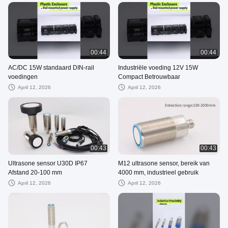
00:44
00:44
AC/DC 15W standaard DIN-rail
Industriële voeding 12V 15W
voedingen
Compact Betrouwbaar
April 12, 2026
April 12, 2026
00:43
00:43
Ultrasone sensor U30D IP67
M12 ultrasone sensor, bereik van
Afstand 20-100 mm
4000 mm, industrieel gebruik
April 12, 2026
April 12, 2026