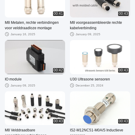
00:41
00:43
M8 Metalen, rechte verbindingen
M8 voorgeassembleerde rechte
voor velddraadloze montage
kabelverbinding
January 16, 2025
January 09, 2025
00:42
00:43
IO module
U30 Ultrasone sensoren
January 09, 2025
December 25, 2024
00:43
00:43
M8 Velddraadbare
IS2-M12NC51-M0A/S Inductieve