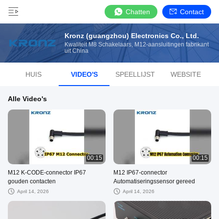
Chatten
Contact
Kronz (guangzhou) Electronics Co., Ltd.
Kwaliteit M8 Schakelaars, M12-aansluitingen fabrikant
uit China
HUIS
VIDEO'S
SPEELLIJST
WEBSITE
Alle Video's
00:15
00:15
M12 K-CODE-connector IP67
M12 IP67-connector
gouden contacten
Automatiseringssensor gereed
April 14, 2026
April 14, 2026