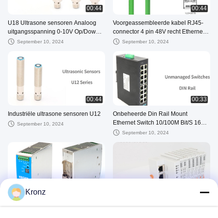
00:44
00:44
U18 Ultrasone sensoren Analoog
Voorgeassembleerde kabel RJ45-
uitgangsspanning 0-10V Op/Down
connector 4 pin 48V recht Ethernet
52ms Reactietijd
afgeschermd
September 10, 2024
September 10, 2024
00:44
00:33
Industriële ultrasone sensoren U12
Onbeheerde Din Rail Mount
Ethernet Switch 10/100M Bit/S 16
September 10, 2024
poort
September 10, 2024
00:44
00:44
Kronz
DIN Rail Montage Industrial Power
Distribueerde I/O-module 8 kanalen
Supply voor PLC AC/DC 480W
Digitale invoermodule PNP