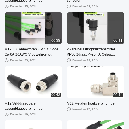
assemblageverbindingen
sensoren
December 25, 2024
December 23, 2024
00:38
00:41
M12 IE Connectoren 8 Pin X Code
Zware belastingdruktransmitter
Cat6A 26AWG Vrouwelijke tot
KP30 2draad 4-20mA Gelast
mannelijke PVC-slepenketen
druksensor van roestvrij staal
December 23, 2024
December 19, 2024
afgeschermd
00:43
00:44
M12 Velddraadbare
M12 Metalen hoekverbindingen
assemblageverbindingen
November 25, 2024
December 19, 2024