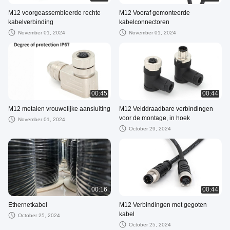
M12 voorgeassembleerde rechte
M12 Vooraf gemonteerde
kabelverbinding
kabelconnectoren
November 01, 2024
November 01, 2024
00:45
00:44
M12 metalen vrouwelijke aansluiting
M12 Velddraadbare verbindingen
voor de montage, in hoek
November 01, 2024
October 29, 2024
00:16
00:44
Ethernetkabel
M12 Verbindingen met gegoten
kabel
October 25, 2024
October 25, 2024