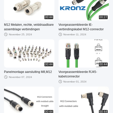
00:44
00:27
M12 Metalen, rechte, velddraadbare
Voorgeassembleerde IE-
assemblage verbindingen
verbindingskabel M12-connector
November 25, 2024
November 11, 2024
00:44
00:44
Panelmontage aansluiting M8,M12
Voorgeassembleerde RJ45-
kabelconnector
November 07, 2024
November 01, 2024
00:44
00:44