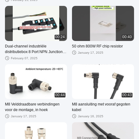
00:24
00:40
Dual-channel industriële
50 ohm 800W RF chip resistor
distributiebox 8 Port NPN Junction
January 17, 2025
Box Voor M12
February 07, 2025
00:44
00:43
M8 Velddraadbare verbindingen
M8 aansluiting met vooraf gegoten
voor de montage, in hoek
kabel
January 17, 2025
January 16, 2025