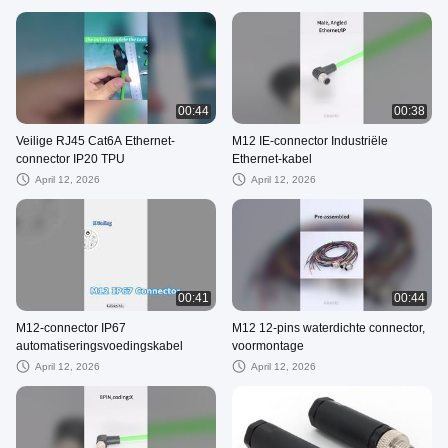
00:44
00:38
Veilige RJ45 Cat6A Ethernet-
M12 IE-connector Industriële
connector IP20 TPU
Ethernet-kabel
April 12, 2026
April 12, 2026
00:41
00:44
M12-connector IP67
M12 12-pins waterdichte connector,
automatiseringsvoedingskabel
voormontage
April 12, 2026
April 12, 2026