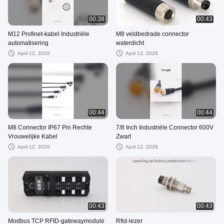
00:38
00:43
M12 Profinet-kabel Industriële
M8 veldbedrade connector
automatisering
waterdicht
April 12, 2026
April 12, 2026
00:44
00:44
M8 Connector IP67 Pin Rechte
7/8 Inch Industriële Connector 600V
Vrouwelijke Kabel
Zwart
April 12, 2026
April 12, 2026
00:43
00:43
Modbus TCP RFID-gatewaymodule
Rfid-lezer