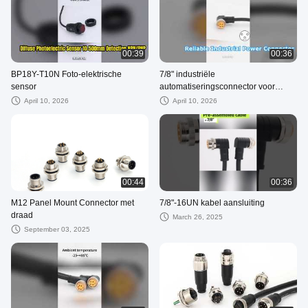
00:39
00:36
BP18Y-T10N Foto-elektrische
7/8" industriële
sensor
automatiseringsconnector voor
stroomaansluiting
April 10, 2026
April 10, 2026
00:44
00:36
M12 Panel Mount Connector met
7/8"-16UN kabel aansluiting
draad
March 26, 2025
September 03, 2025