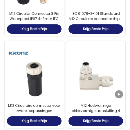
M12 Circular Connector 8 Pin
IEC 61076-2-101 Standaard
Waterproof IP67 4-8mm IEC
M12 Circulaire connector 4-pin
61076-2-101 Industrial
A Code voor zware
Krijg Beste Prijs
Krijg Beste Prijs
Connectors
toepassingen
M12 Circulaire connector voor
M12 Hoekvormige
zware toepassingen
cirkelvormige aansluiting 4
pinnen Mannelijke volmetalen
Krijg Beste Prijs
Krijg Beste Prijs
veldgeassembleerde
aansluiting