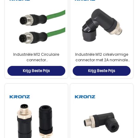
draadloos draadloos
draadloos draadloos
draadloos draadloos
draadloos draadloos
draadloos draadloos
draadloos draadloos
draadloos draadloos
draadloos draadloos
draadloos draadloos
draadloos draadloos
Industriële M12 Circulaire
Industriële M12 cirkelvormige
draadloos draadloos
connector
connector met 2A nominale
draadloos draadloos
Omgevingstemperatuur -25-
stroom, hoge
draadloos draadloos
Krijg Beste Prijs
Krijg Beste Prijs
85C Rechte kabeluitgang
isolatieweerstand ≥ 100MΩ
draadloos draadloos
draadloos draadloos
draadloos draad