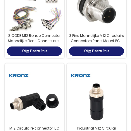
S CODE M12 Ronde Connector
3 Pins Mannelijke M12 Circulaire
Mannelijke Flens Connectoren
Connectors Panel Mount PCB
Ontworpen voor
Front Mounting Rechtstreeks
Krijg Beste Prijs
Krijg Beste Prijs
Signaaloverdracht in
contact
Industriële Automatisering
Apparatuur
M12 Circulaire connector IEC
Industrial M12 Circular