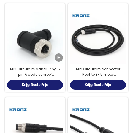
M12 Circulaire aansluiting 5
M12 Circulaire connector
pin A code schroef
Rechte 3P 5 meter
vergrendeling stekker
sensorconnectoren met
Krijg Beste Prijs
Krijg Beste Prijs
Vrouwelijke hoek
vooraf gegoten PVC-kabel