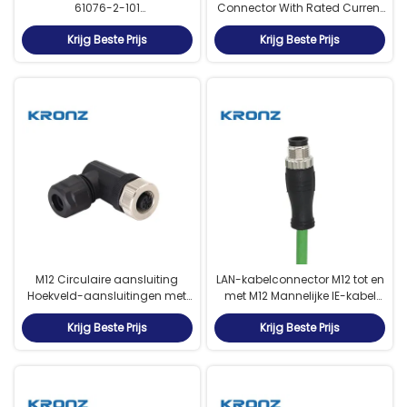
61076-2-101
Connector With Rated Current
Contactweerstand ≤5mΩ Voor
4A 250V Screw Connect A-
Krijg Beste Prijs
Krijg Beste Prijs
optimale prestaties
code 4-pin
M12 Circulaire aansluiting
LAN-kabelconnector M12 tot en
Hoekveld-aansluitingen met
met M12 Mannelijke IE-kabel
draadloos draadloos
60V 4 pin M12 cirkelvormige
Krijg Beste Prijs
Krijg Beste Prijs
draadloos draadloos
connectoren
draadloos draadloos
draadloos draadloos
draadloos draadloos
draadloos draadloos