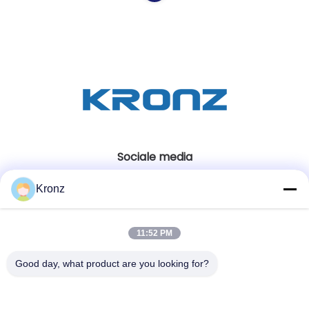
Sociale media
Kronz
Snel contact
11:52 PM
Tel
86-020-32981980
Good day, what product are you looking for?
E-mail
sales02@kronz.cn