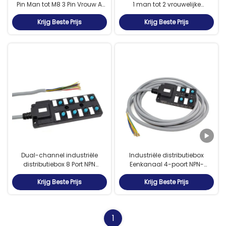
Pin Man tot M8 3 Pin Vrouw A
1 man tot 2 vrouwelijke
Codering
verlengkabels voor
Krijg Beste Prijs
Krijg Beste Prijs
fabrieksautomatisering
Dual-channel industriële
Industriële distributiebox
distributiebox 8 Port NPN
Eenkanaal 4-poort NPN-
Junction Box Voor M12
koppelbox voor M12
Krijg Beste Prijs
Krijg Beste Prijs
1