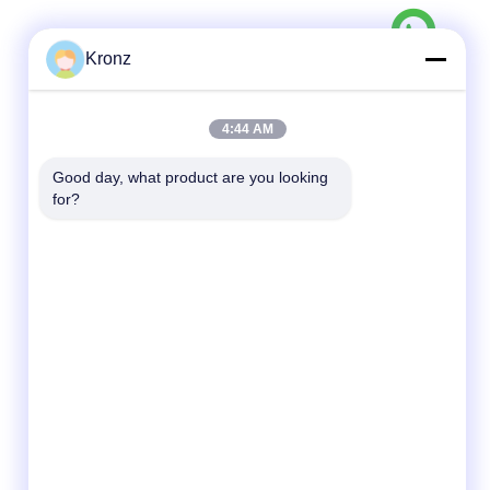
Kronz
Snel contact
Tel
4:44 AM
86-020-32981980
Good day, what product are you looking 
E-mail
for?
sales02@kronz.cn
Adres
7e verdieping, gebouw 12B, Hanhe Robot
Intelligent Manufacturing Base Exhibition
Center, Xiangshan Avenue, Zengcheng
Economic Development Zone,
Guangzhou, Guangdong Provincie, China