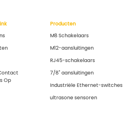
Link
Producten
ns
M8 Schakelaars
ten
M12-aansluitingen
RJ45-schakelaars
Contact
7/8" aansluitingen
s Op
Industriële Ethernet-switches
ultrasone sensoren