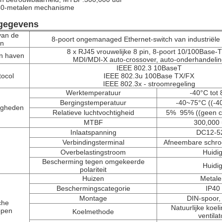
IP40-metalen mechanisme
gegevens
van de
8-poort ongemanaged Ethernet-switch van industriële k
en
8 x RJ45 vrouwelijke 8 pin, 8-poort 10/100Base-T
an haven
MDI/MDI-X auto-crossover, auto-onderhandelin
IEEE 802.3 10BaseT
tocol
IEEE 802.3u 100Base TX/FX
IEEE 802.3x - stroomregeling
Werktemperatuur
-40°C tot
Bergingstemperatuur
-40~75°C ((-4
igheden
Relatieve luchtvochtigheid
5% ️ 95% ((geen 
MTBF
300,000 
Inlaatspanning
DC12-5
Verbindingsterminal
Afneembare schro
Overbelastingstroom
Huidi
Bescherming tegen omgekeerde
Huidi
polariteit
Huizen
Metale
Beschermingscategorie
IP40
Montage
DIN-spoor,
che
Natuurlijke koel
ppen
Koelmethode
ventilat