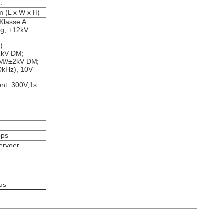
.
m (L x W x H)
Klasse A
ng, ±12kV
)
2kV DM;
CM//±2kV DM;
0kHz), 10V
nt. 300V,1s
pps
ervoer
tus