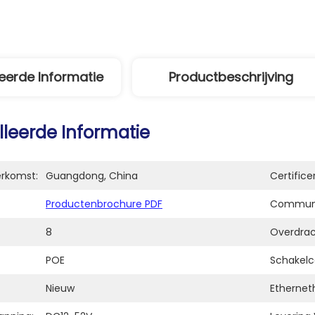
eerde Informatie
Productbeschrijving
lleerde Informatie
erkomst:
Guangdong, China
Certifice
Productenbrochure PDF
Communi
8
Overdrac
POE
Schakelc
Nieuw
Ethernet