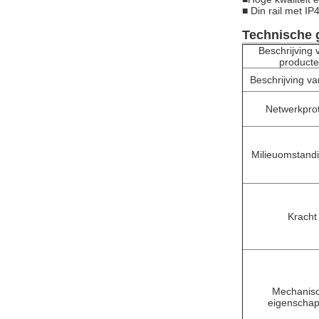
■ Din rail met 
Technische 
Beschrijving 
product
Beschrijving v
Netwerkpro
Milieuomstand
Kracht
Mechanis
eigenscha