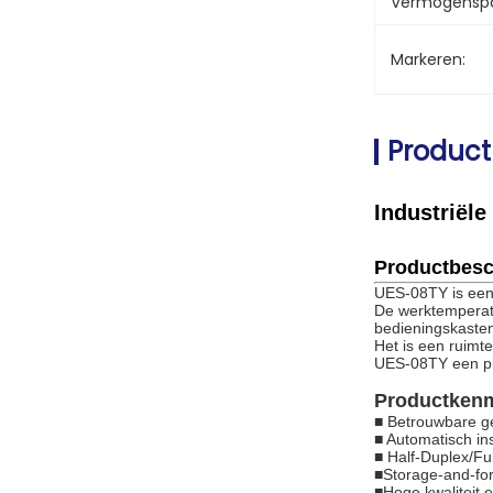
Vermogenspa
Markeren:
Product
Industriël
Productbesc
UES-08TY is een
De werktemperatu
bedieningskasten
Het is een ruimt
UES-08TY een pl
Productken
■ Betrouwbare g
■ Automatisch in
■ Half-Duplex/Fu
■
Storage-and-fo
■
Hoge kwaliteit