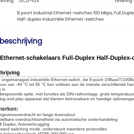
nning:
DC12-52V
Levering
8 poort Industrial Ethernet-switches 100 Mbps
, 
Full Dupl
Half-duplex industriële Ethernet-switches
beschrijving
e Ethernet-schakelaars Full-Duplex Half-Duple
hrijving
 ongemanaged industriële Ethernet-switch, die 8-poort 10BaseT/100B
ur van -40 °C tot 85 °C kan voldoen aan de meeste verschillende ha
 in
ebesparende optie, met functies als DIN-railmontage, grote temperatuu
ug-and-play-apparaat dat klanten betrouwbare en handige oplossingen
merken:
egevensoverdracht en lange levensduur
stelbare overdrachtssnelheid via automatische onderhandeling
ll Duplex, Autoverbrugging
rward switching mode, ondersteunt meerdere protocollen
 en betrouwbaarheid, MTBF:300,000 uur