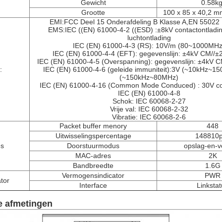
Gewicht
0.58kg
Grootte
100 x 85 x 40,2 m
EMI:FCC Deel 15 Onderafdeling B Klasse A,EN 55022 
EMS:IEC ((EN) 61000-4-2 ((ESD) :±8kV contactontladi
luchtontlading
IEC (EN) 61000-4-3 (RS): 10V/m (80~1000MHz
IEC (EN) 61000-4-4 (EFT): gegevenslijn: ±4kV CM//±
IEC (EN) 61000-4-5 (Overspanning): gegevenslijn: ±4kV 
:
IEC (EN) 61000-4-6 (geleide immuniteit):3V (~10kHz~15
(~150kHz~80MHz)
IEC (EN) 61000-4-16 (Common Mode Conduced) : 30V co
IEC (EN) 61000-4-8
Schok: IEC 60068-2-27
Vrije val: IEC 60068-2-32
Vibratie: IEC 60068-2-6
Packet buffer menory
448
Uitwisselingspercentage
148810
es
Doorstuurmodus
opslag-en-v
MAC-adres
2K
Bandbreedte
1.6G
Vermogensindicator
PWR
tor
Interface
Linksta
 afmetingen