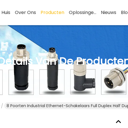
Huis
Over Ons
Producten
Oplossingen
Nieuws
Bl
Details Van De Producte
8 Poorten Industrial Ethernet-Schakelaars Full Duplex Half D