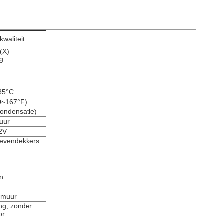
waliteit
(X)
g
 85°C
0~167°F)
condensatie)
uur
2V
evendekkers
g
g
n
 muur
ing, zonder
or