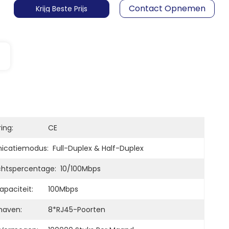
Contact Opnemen
Krijg Beste Prijs
ring:
CE
catiemodus:
Full-Duplex & Half-Duplex
htspercentage:
10/100Mbps
apaciteit:
100Mbps
haven:
8*RJ45-Poorten