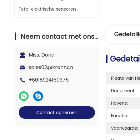
Foto-elektrische sensoren
Gedetaill
Neem contact met ons op
Miss. Doris
Gedetai
sales02@kronz.cn
Plaats Van H
+8618924160375
Document:
Havens:
Contact opnemen
Functie:
Voorwaarde: