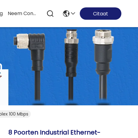
og
Neem Contact Met Ons Op
Citaat
n
uplex 100 Mbps
8 Poorten Industrial Ethernet-