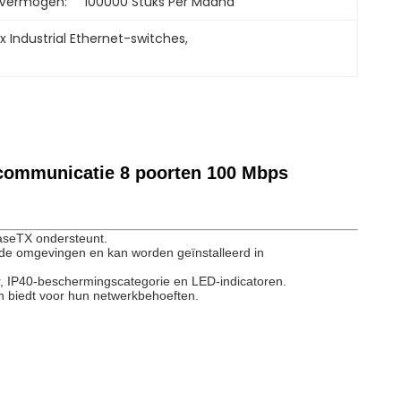
 Vermogen:
100000 Stuks Per Maand
ex Industrial Ethernet-switches
, 
x-communicatie 8 poorten 100 Mbps
aseTX ondersteunt.
rde omgevingen en kan worden geïnstalleerd in
r, IP40-beschermingscategorie en LED-indicatoren.
 biedt voor hun netwerkbehoeften.