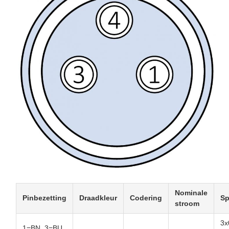
Nominale
Pinbezetting
Draadkleur
Codering
Sp
stroom
3x
1=BN, 3=BU,