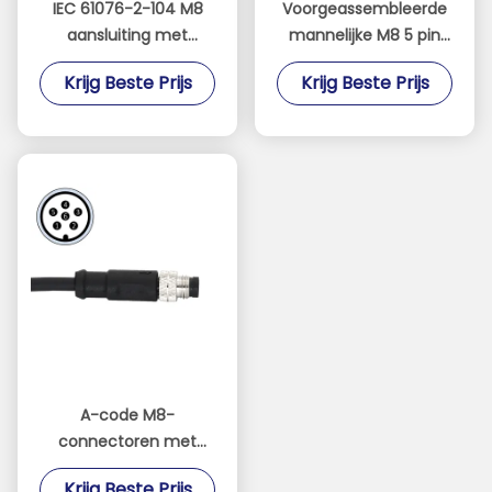
IEC 61076-2-104 M8
Voorgeassembleerde
aansluiting met
mannelijke M8 5 pin
gegoten kabel rechte
connectoren IEC
Krijg Beste Prijs
Krijg Beste Prijs
man 4 pin A code PVC
61076-2-104 rechte B-
code PVC-kabel
A-code M8-
connectoren met
vooraf gemonteerde 2
Krijg Beste Prijs