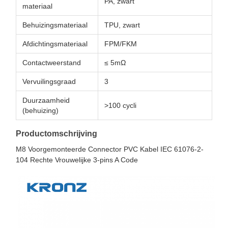
PA, zwart
materiaal
Behuizingsmateriaal
TPU, zwart
Afdichtingsmateriaal
FPM/FKM
Contactweerstand
≤ 5mΩ
Vervuilingsgraad
3
Duurzaamheid
>100 cycli
(behuizing)
Productomschrijving
M8 Voorgemonteerde Connector PVC Kabel IEC 61076-2-
104 Rechte Vrouwelijke 3-pins A Code