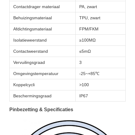
Contactdrager materiaal
PA, zwart
Behuizingsmateriaal
TPU, zwart
Afdichtingsmateriaal
FPM/FKM
Isolatieweerstand
≥100MΩ
Contactweerstand
≤5mΩ
Vervuilingsgraad
3
Omgevingstemperatuur
-25~+85℃
Koppelcycli
>100
Beschermingsgraad
IP67
Pinbezetting & Specificaties