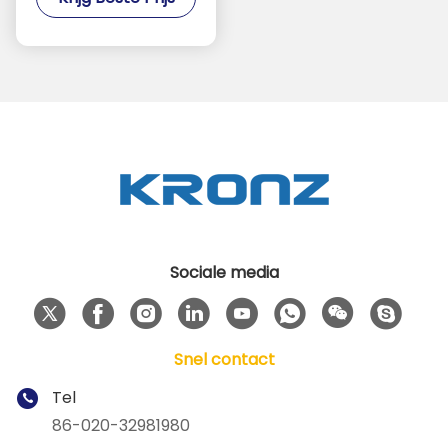
M-kabel rechte
mannetje 6 pin A-
code 30V
Sociale media
Snel contact
Tel
86-020-32981980