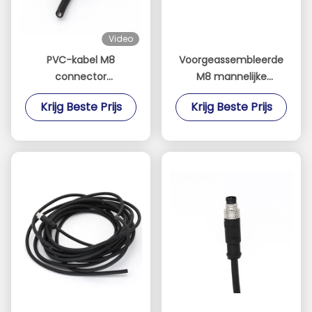
Video
PVC-kabel M8
Voorgeassembleerde
connector
M8 mannelijke
voorgeassembleerd
connector 3 pin met
Krijg Beste Prijs
Krijg Beste Prijs
recht vrouwelijk 4 pin
kabel rechtstreeks A-
A code IP67
code PVC