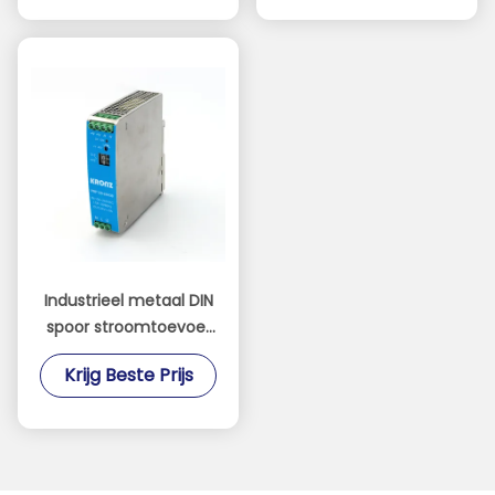
Industrieel metaal DIN
spoor stroomtoevoer
AC/DC 120W 12V/10A
Krijg Beste Prijs
Voor PLC