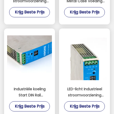
stroomvoorziening
Metal Case Voeding
242W 55V/4.4A
240W Power DC OK
Krijg Beste Prijs
Krijg Beste Prijs
Metalen behuizing DC
48V/5A LED Display
OK Functie
Industriële koeling
LED-licht Industrieel
Start DIN Rail
stroomvoorziening
stroomtoevoer AC/DC
AC/DC 24V/5A DIN Rail
Krijg Beste Prijs
Krijg Beste Prijs
Input 48V/2.5A
koeling Start