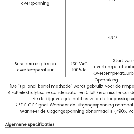
24V
overspanning
48 V
Start van
Bescherming tegen
230 VAC,
overtemperatuurb
overtemperatuur
100% Io
Overtemperatuurb
Opmerking:
1De "tip-and-barrel methode" wordt gebruikt voor de rimpel-
47uF elektrolytische condensator en 0,1uF keramische conde
zie de bijgevoegde notities voor de toepassing 
2.*DC OK Signal: Wanneer de uitgangsspanning normaal is
Wanneer de uitgangsspanning abnormaal is (<90% Vo), 
Algemene specificaties