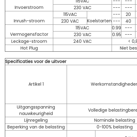
115VAC
---
---
Invoerstroom
230 VAC
---
---
115VAC
---
20
Inrush-stroom
Koelstarten
230 VAC
---
40
115VAC
0.99
---
Vermogensfactor
230 VAC
0.95
---
Leckage-stroom
240 VAC
< 0
Hot Plug
Niet be
Specificaties voor de uitvoer
Artikel 1
Werkomstandighede
Uitgangsspanning
Volledige belastingbere
nauwkeurigheid
Lijnregeling
Nominale belasting
Beperking van de belasting
0-100% belasting