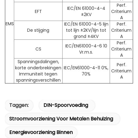
Perf.
IEC/EN 61000-4-4
EFT
Criterium
±2KV
A
EMS
IEC/EN 61000-4-5 lijn
Perf.
De stijging
tot lijn ±2KV/lijn tot
Criterium
grond ±4KV
A
Perf.
IEC/EN61000-4-6 10
CS
Criterium
Vr.m.s.
A
Spanningsdalingen,
Perf.
korte onderbrekingen
IEC/EN61000-4-11 0%,
Criterium
Immuniteit tegen
70%
A
spanningsverschillen
Taggen:
DIN-Spoorvoeding
Stroomvoorziening Voor Metalen Behuizing
Energievoorziening Binnen