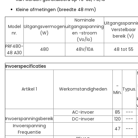
Kleine afmetingen (breedte 48 mm)
Nominale
Uitgangsspanni
Model
Uitgangsvermogen
uitgangsspanning
Verstelbaar
nr.
(W)
en -stroom
bereik (V)
(Vo/lo)
PRF480-
480
48V/10A
48 tot 55
48 A30
Invoerspecificaties
-
Artikel 1
Werkomstandigheden
Typus.
Min.
AC-invoer
85
---
Invoerspanningsbereik
DC-invoer
120
---
Invoerspanning
47
---
Frequentie