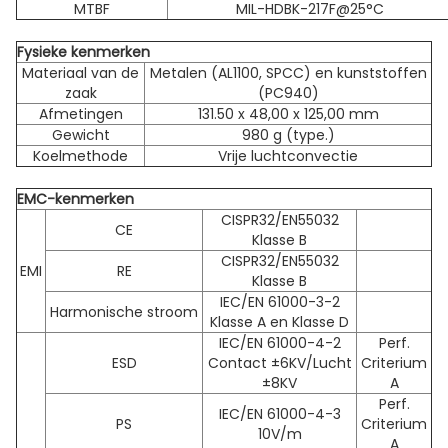
MTBF
MIL-HDBK-217F@25°C
Fysieke kenmerken
Materiaal van de
Metalen (AL1100, SPCC) en kunststoffen
zaak
(PC940)
Afmetingen
131.50 x 48,00 x 125,00 mm
Gewicht
980 g (type.)
Koelmethode
Vrije luchtconvectie
EMC-kenmerken
CISPR32/EN55032
CE
Klasse B
CISPR32/EN55032
EMI
RE
Klasse B
IEC/EN 61000-3-2
Harmonische stroom
Klasse A en Klasse D
IEC/EN 61000-4-2
Perf.
ESD
Contact ±6KV/Lucht
Criterium
±8KV
A
Perf.
IEC/EN 61000-4-3
PS
Criterium
10V/m
A