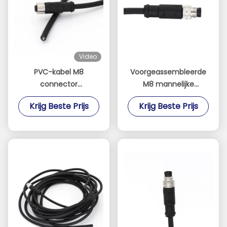
Video
PVC-kabel M8
Voorgeassembleerde
connector
M8 mannelijke
voorgeassembleerd
connector 3 pin met
Krijg Beste Prijs
Krijg Beste Prijs
recht vrouwelijk 4 pin
kabel rechtstreeks A-
A code IP67
code PVC