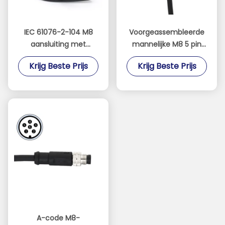
IEC 61076-2-104 M8
Voorgeassembleerde
aansluiting met
mannelijke M8 5 pin
gegoten kabel rechte
connectoren IEC
Krijg Beste Prijs
Krijg Beste Prijs
man 4 pin A code PVC
61076-2-104 rechte B-
code PVC-kabel
A-code M8-