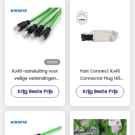
Video
RJ45-aansluiting voor
Fast Connect RJ45
veilige verbindingen
Connector Plug 145
IP20 beschermde TPU
Metalen behuizing
Krijg Beste Prijs
Krijg Beste Prijs
Ethernet-kabel Cat6A
4Pin 100MBit/S