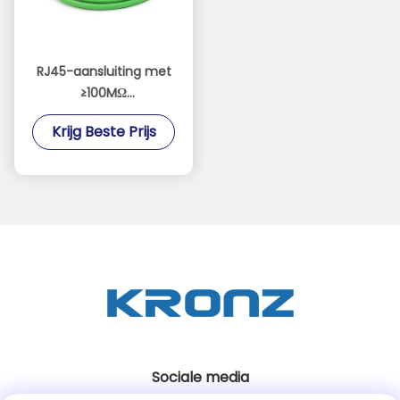
RJ45-aansluiting met
≥100MΩ
Isolatieweerstand 48V
Krijg Beste Prijs
Verontreinigingsgraad
3
Sociale media