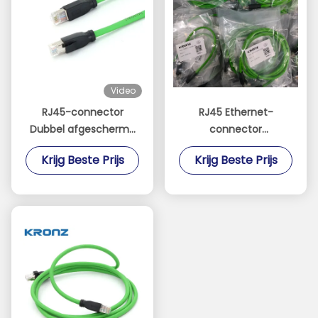
Video
RJ45-connector
RJ45 Ethernet-
Dubbel afgeschermd
connector
24AWG waterdicht
aangepaste lengte
Krijg Beste Prijs
Krijg Beste Prijs
IP20 RJ45 Ethernet-
modulaire stekker PA
connector
zwart contactdrager