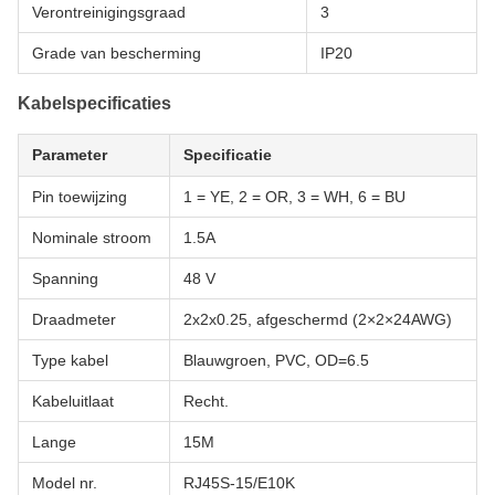
Verontreinigingsgraad
3
Grade van bescherming
IP20
Kabelspecificaties
Parameter
Specificatie
Pin toewijzing
1 = YE, 2 = OR, 3 = WH, 6 = BU
Nominale stroom
1.5A
Spanning
48 V
Draadmeter
2x2x0.25, afgeschermd (2×2×24AWG)
Type kabel
Blauwgroen, PVC, OD=6.5
Kabeluitlaat
Recht.
Lange
15M
Model nr.
RJ45S-15/E10K