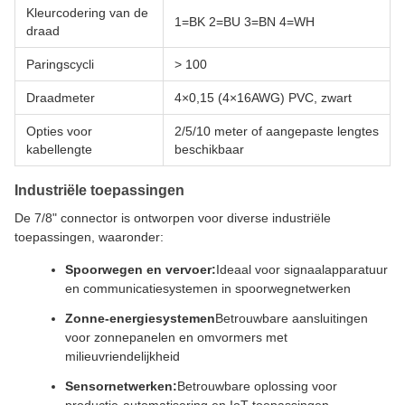
Kleurcodering van de
1=BK 2=BU 3=BN 4=WH
draad
Paringscycli
> 100
Draadmeter
4×0,15 (4×16AWG) PVC, zwart
Opties voor
2/5/10 meter of aangepaste lengtes
kabellengte
beschikbaar
Industriële toepassingen
De 7/8" connector is ontworpen voor diverse industriële
toepassingen, waaronder:
Spoorwegen en vervoer:
Ideaal voor signaalapparatuur
en communicatiesystemen in spoorwegnetwerken
Zonne-energiesystemen
Betrouwbare aansluitingen
voor zonnepanelen en omvormers met
milieuvriendelijkheid
Sensornetwerken:
Betrouwbare oplossing voor