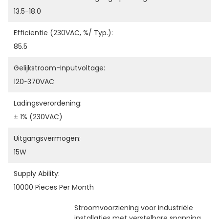
13.5-18.0
Efficiëntie (230VAC, %/ Typ.):
85.5
Gelijkstroom-Inputvoltage:
120~370VAC
Ladingsverordening:
± 1% (230VAC)
Uitgangsvermogen:
15W
Supply Ability:
10000 Pieces Per Month
Stroomvoorziening voor industriële 
installaties met verstelbare spanning