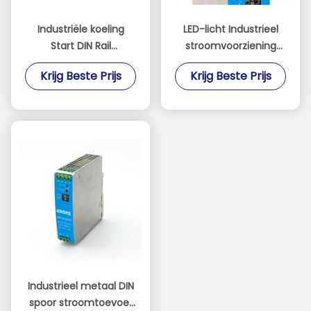
Industriële koeling
LED-licht Industrieel
Start DIN Rail
stroomvoorziening
stroomtoevoer AC/DC
AC/DC 24V/5A DIN Rail
Krijg Beste Prijs
Krijg Beste Prijs
Input 48V/2.5A
koeling Start
Industrieel metaal DIN
spoor stroomtoevoer