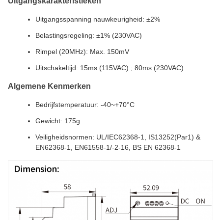
Uitgangskarakteristieken
Uitgangsspanning nauwkeurigheid: ±2%
Belastingsregeling: ±1% (230VAC)
Rimpel (20MHz): Max. 150mV
Uitschakeltijd: 15ms (115VAC) ; 80ms (230VAC)
Algemene Kenmerken
Bedrijfstemperatuur: -40~+70°C
Gewicht: 175g
Veiligheidsnormen: UL/IEC62368-1, IS13252(Par1) &
EN62368-1, EN61558-1/-2-16, BS EN 62368-1