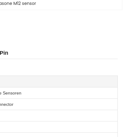
rasone M12 sensor
Pin
e Sensoren
nnector