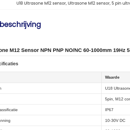
U18 Ultrasone M12 sensor
, 
Ultrasone M12 sensor
, 
5 pin ult
beschrijving
sone M12 Sensor NPN PNP NO/NC 60-1000mm 19Hz 5
ificaties
Waarde
m
U18 Ultrason
5pin, M12 co
ssificatie
IP67
nning
10-30V DC