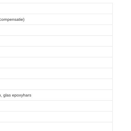
tcompensatie)
en, glas epoxyhars