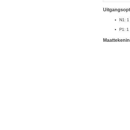
Uitgangsopt
N1: 1
P1: 1
Maattekeni