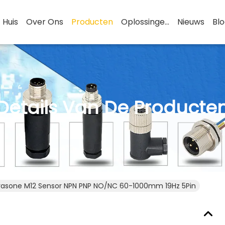
Huis
Over Ons
Producten
Oplossingen
Nieuws
Bl
Details Van De Producte
trasone M12 Sensor NPN PNP NO/NC 60-1000mm 19Hz 5Pin