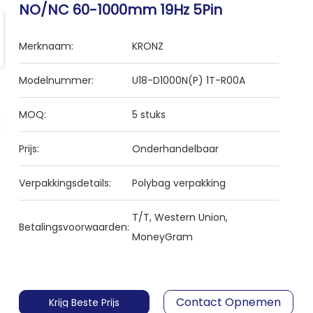
NO/NC 60-1000mm 19Hz 5Pin
Merknaam:
KRONZ
Modelnummer:
U18-D1000N(P) 1T-R00A
MOQ:
5 stuks
Prijs:
Onderhandelbaar
Verpakkingsdetails:
Polybag verpakking
T/T, Western Union,
Betalingsvoorwaarden:
MoneyGram
Contact Opnemen
Krijg Beste Prijs