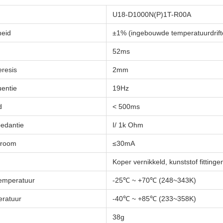
U18-D1000N(P)1T-R00A
heid
±1% (ingebouwde temperatuurdrif
52ms
eresis
2mm
uentie
19Hz
d
< 500ms
pedantie
I/ 1k Ohm
troom
≤30mA
Koper vernikkeld, kunststof fitting
emperatuur
-25℃ ~ +70℃ (248~343K)
ratuur
-40℃ ~ +85℃ (233~358K)
38g