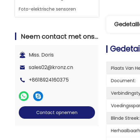
Foto-elektrische sensoren
Gedetaill
Neem contact met ons op
Gedetai
Miss. Doris
sales02@kronz.cn
Plaats Van H
+8618924160375
Document:
Verbindingst
Voedingsspan
Contact opnemen
Blinde Streek:
Herhaalbaarh