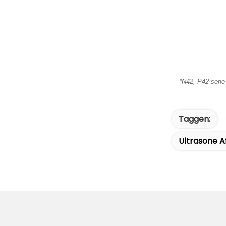
*N42, P42 serie
Taggen:
Ultrasone A