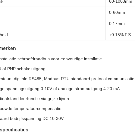
ik
60-1000mm
0-60mm
0.17mm
heid
±0.15% F.S.
merken
nstallatie schroefdraadbus voor eenvoudige installatie
 of PNP schakeluitgang
steunt digitale RS485, Modbus-RTU standaard protocol communicatie
ge spanningsuitgang 0-10V of analoge stroomuitgang 4-20 mA
ieafstand leerfunctie via grijze lijnen
ouwde temperatuurcompensatie
aard bedrijfsspanning DC 10-30V
specificaties