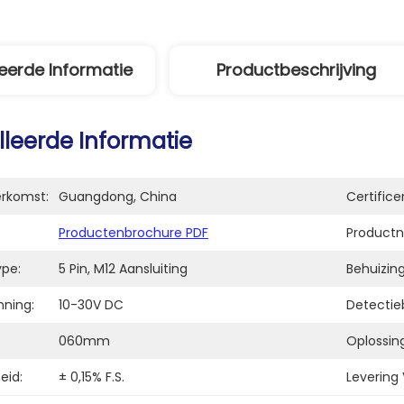
eerde Informatie
Productbeschrijving
lleerde Informatie
erkomst:
Guangdong, China
Certifice
Productenbrochure PDF
Product
ype:
5 Pin, M12 Aansluiting
Behuizing
ning:
10-30V DC
Detectieb
060mm
Oplossing
eid:
± 0,15% F.S.
Levering