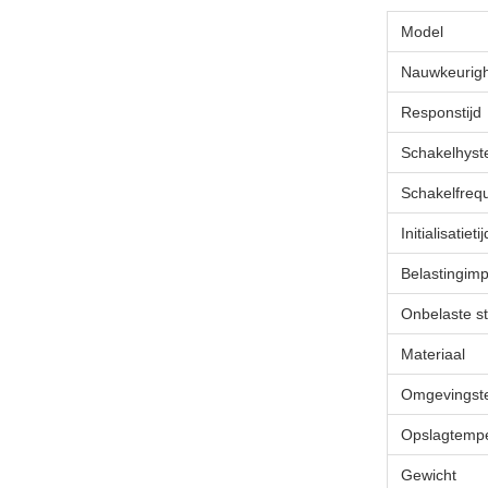
Model
Nauwkeurig
Responstijd
Schakelhyst
Schakelfreq
Initialisatietij
Belastingim
Onbelaste s
Materiaal
Omgevingst
Opslagtempe
Gewicht