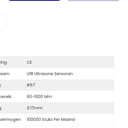
ring:
CE
naam:
U18 Ultrasone Sensoren
:
IP67
ereik:
60-1000 Mm
:
0.17mm
 Vermogen:
100000 Stuks Per Maand