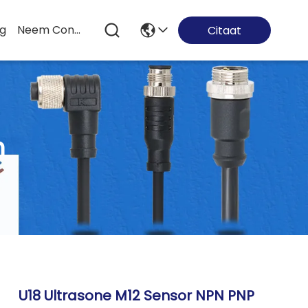
og
Neem Contact Met Ons Op
Citaat
n
U18 Ultrasone M12 Sensor NPN PNP