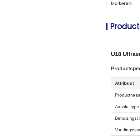
Markeren:
Product
U18 Ultra
Productspec
Attribuut
Productnaa
Aansluittype
Behuizingscla
Voedingsspa