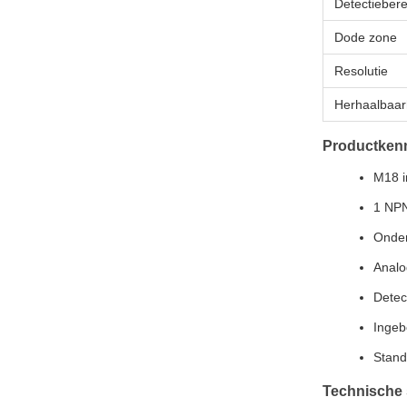
Detectiebere
Dode zone
Resolutie
Herhaalbaar
Productken
M18 i
1 NPN
Onder
Analo
Detect
Ingeb
Stand
Technische 