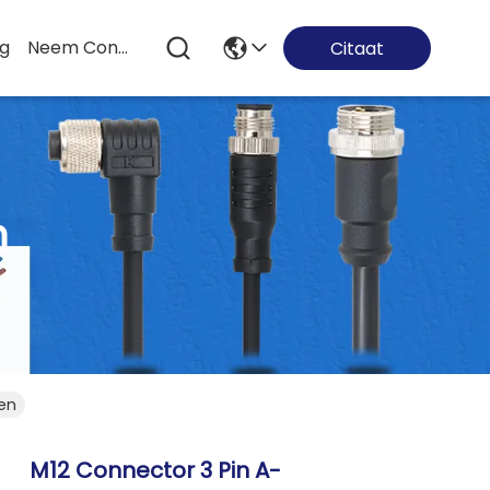
og
Neem Contact Met Ons Op
Citaat
n
en
M12 Connector 3 Pin A-