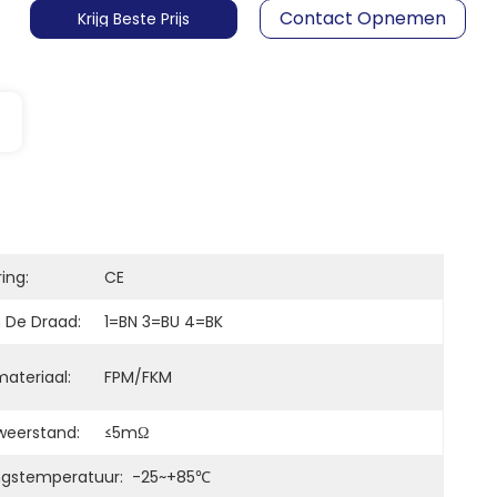
Contact Opnemen
Krijg Beste Prijs
ring:
CE
n De Draad:
1=BN 3=BU 4=BK
ateriaal:
FPM/FKM
eerstand:
≤5mΩ
gstemperatuur:
-25~+85℃