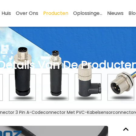
Huis
Over Ons
Producten
Oplossingen
Nieuws
Bl
Details Van De Producte
nector 3 Pin A-Codeconnector Met PVC-Kabelsensorconnector