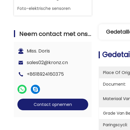
Foto-elektrische sensoren
Gedetaill
Neem contact met ons op
Miss. Doris
Gedetai
sales02@kronz.cn
Place Of Orig
+8618924160375
Document:
Materiaal Van
Contact opnemen
Grade Van B
Paringscycli: