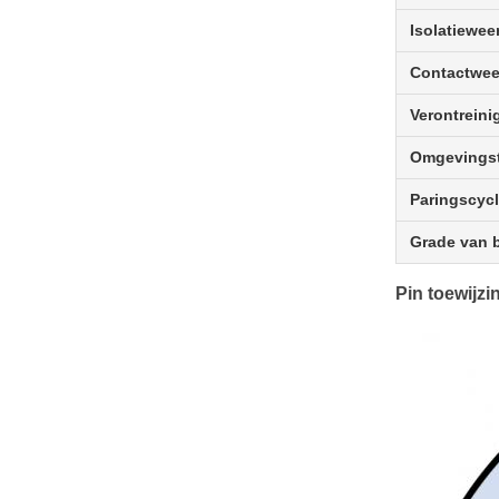
Isolatiewee
Contactwee
Verontreini
Omgevings
Paringscycl
Grade van 
Pin toewijzi