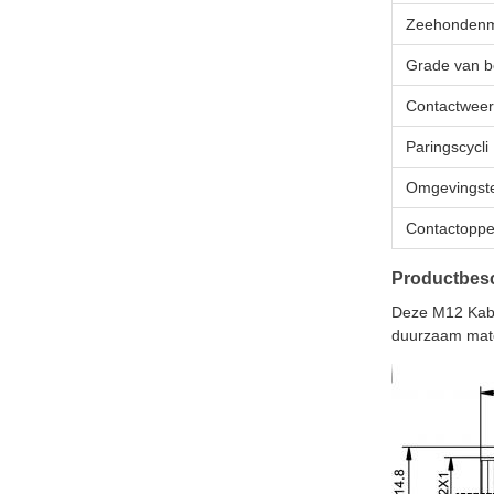
Zeehondenm
Grade van 
Contactweer
Paringscycli
Omgevingst
Contactoppe
Productbesc
Deze M12 Kabe
duurzaam mater