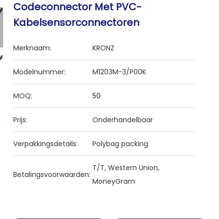
Codeconnector Met PVC-
Kabelsensorconnectoren
Merknaam:
KRONZ
Modelnummer:
M1203M-3/P00K
MOQ:
50
Prijs:
Onderhandelbaar
Verpakkingsdetails:
Polybag packing
T/T, Western Union,
Betalingsvoorwaarden:
MoneyGram