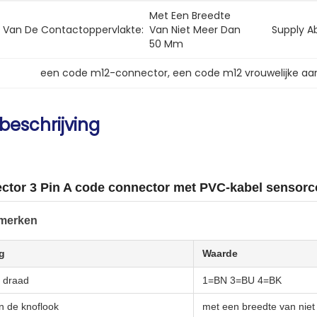
Met Een Breedte 
l Van De Contactoppervlakte:
Van Niet Meer Dan 
Supply Abi
50 Mm
een code m12-connector
, 
een code m12 vrouwelijke aan
beschrijving
ctor 3 Pin A code connector met PVC-kabel sensorc
merken
g
Waarde
e draad
1=BN 3=BU 4=BK
n de knoflook
met een breedte van nie