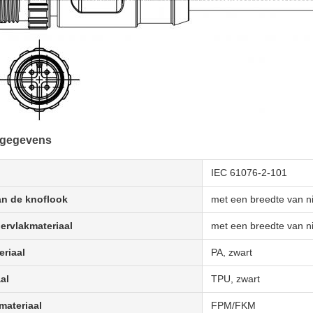
 gegevens
IEC 61076-2-101
an de knoflook
met een breedte van 
ervlakmateriaal
met een breedte van 
riaal
PA, zwart
al
TPU, zwart
ateriaal
FPM/FKM