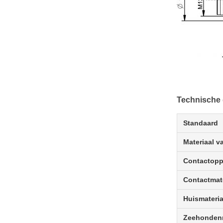
Technische
Standaard
Materiaal v
Contactopp
Contactmate
Huismateria
Zeehondenm