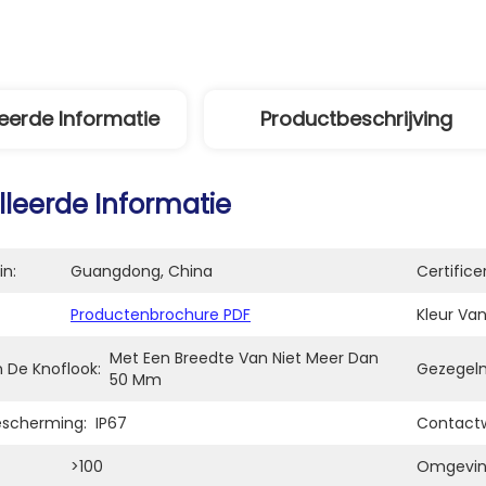
eerde Informatie
Productbeschrijving
lleerde Informatie
in:
Guangdong, China
Certifice
Productenbrochure PDF
Kleur Va
Met Een Breedte Van Niet Meer Dan 
 De Knoflook:
Gezegelm
50 Mm
escherming:
IP67
Contactw
>100
Omgevin