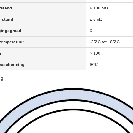
rstand
≥ 100 MΩ
rstand
≤ 5mΩ
gingsgraad
3
temperatuur
-25°C tot +85°C
i
> 100
bescherming
IP67
ng