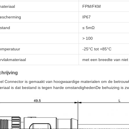
ateriaal
FPM/FKM
bescherming
IP67
stand
≤ 5mΩ
> 100
emperatuur
-25°C tot +85°C
rvlakmateriaal
met een breedte van nie
hrijving
l Connector is gemaakt van hoogwaardige materialen om de betrouwb
iaal is dat bestand is tegen harde omstandighedenDe behuizing is zwart