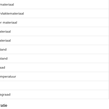
materiaal
vlaktemateriaal
r materiaal
teriaal
teriaal
stand
stand
raad
mperatuur
sgraad
atie