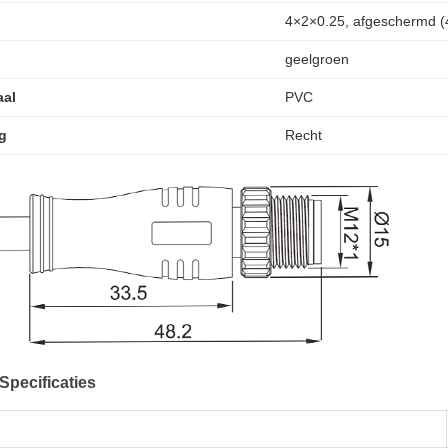
4×2×0.25, afgeschermd
geelgroen
aal
PVC
g
Recht
Specificaties