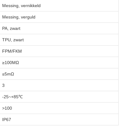
Messing, vernikkeld
Messing, verguld
PA, zwart
TPU, zwart
FPM/FKM
≥100MΩ
≤5mΩ
3
-25~+85℃
>100
IP67