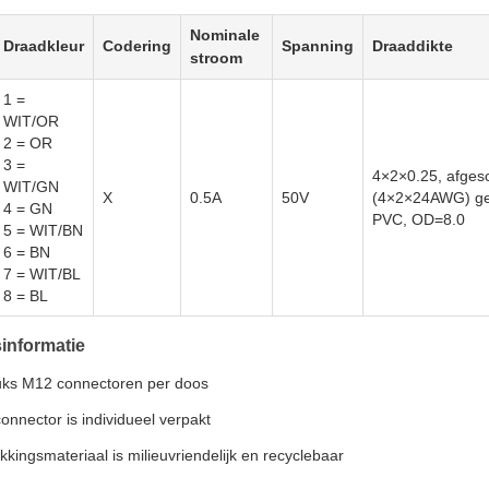
Nominale
Draadkleur
Codering
Spanning
Draaddikte
stroom
1 =
WIT/OR
2 = OR
3 =
4×2×0.25, afge
WIT/GN
X
0.5A
50V
(4×2×24AWG) ge
4 = GN
PVC, OD=8.0
5 = WIT/BN
6 = BN
7 = WIT/BL
8 = BL
informatie
uks M12 connectoren per doos
connector is individueel verpakt
kkingsmateriaal is milieuvriendelijk en recyclebaar