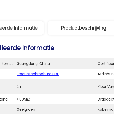
eerde Informatie
Productbeschrijving
lleerde Informatie
erkomst:
Guangdong, China
Certifice
Productenbrochure PDF
Afdichti
2m
Kleur Va
tand:
≥100MΩ
Draaddik
Geelgroen
Kabelmat