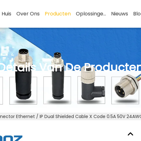
Huis
Over Ons
Producten
Oplossingen
Nieuws
Bl
Details Van De Producte
nector Ethernet / IP Dual Shielded Cable X Code 0.5A 50V 24AW