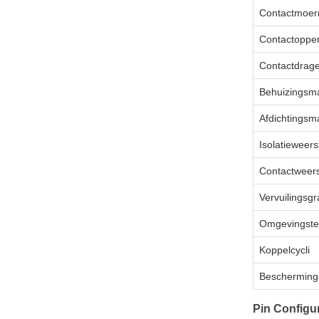
Contactmoer
Contactopper
Contactdrage
Behuizingsma
Afdichtingsma
Isolatieweer
Contactweer
Vervuilingsg
Omgevingste
Koppelcycli
Bescherming
Pin Configur