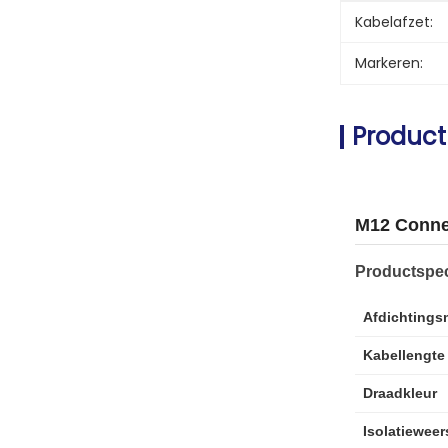
Kabelafzet:
Markeren:
Product
M12 Conne
Productspec
Afdichtings
Kabellengte
Draadkleur
Isolatiewee