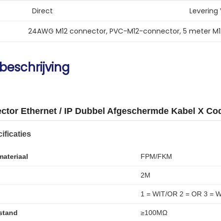
Direct
Levering
24AWG M12 connector
, 
PVC-M12-connector
, 
5 meter M
beschrijving
ctor Ethernet / IP Dubbel Afgeschermde Kabel X Co
ificaties
materiaal
FPM/FKM
2M
1 = WIT/OR 2 = OR 3 = W
rstand
≥100MΩ