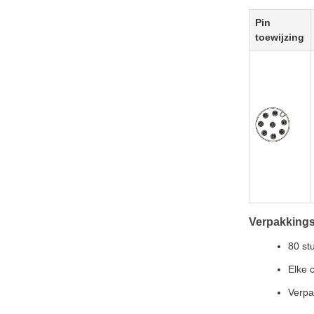
Pin
toewijzing
Verpakkings
80 st
Elke 
Verpa