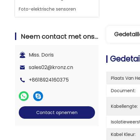
Foto-elektrische sensoren
Gedetaill
Neem contact met ons op
Miss. Doris
Gedetai
sales02@kronz.cn
Plaats Van H
+8618924160375
Document:
Kabellengte:
Contact opnemen
Isolatieweers
Kabel Kleur: