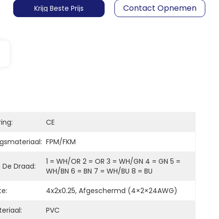
Contact Opnemen
Krijg Beste Prijs
ring:
CE
ngsmateriaal:
FPM/FKM
1 = WH/OR 2 = OR 3 = WH/GN 4 = GN 5 = 
n De Draad:
WH/BN 6 = BN 7 = WH/BU 8 = BU
te:
4x2x0.25, Afgeschermd (4×2×24AWG)
eriaal:
PVC