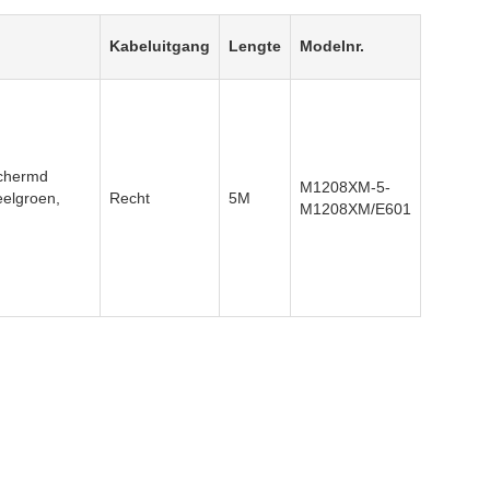
Kabeluitgang
Lengte
Modelnr.
schermd
M1208XM-5-
elgroen,
Recht
5M
M1208XM/E601