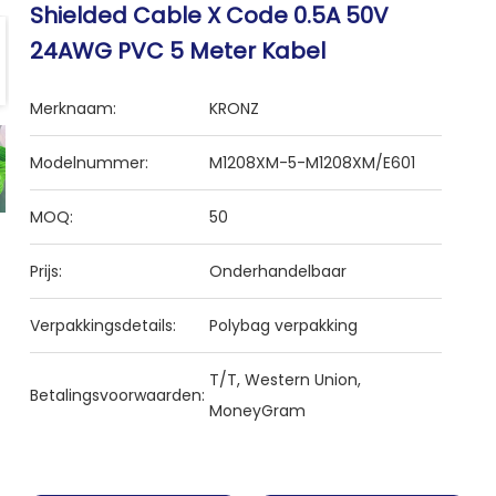
Shielded Cable X Code 0.5A 50V
24AWG PVC 5 Meter Kabel
Merknaam:
KRONZ
Modelnummer:
M1208XM-5-M1208XM/E601
MOQ:
50
Prijs:
Onderhandelbaar
Verpakkingsdetails:
Polybag verpakking
T/T, Western Union,
Betalingsvoorwaarden:
MoneyGram