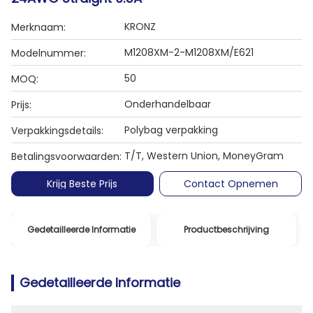
KRONZ
Merknaam:
M1208XM-2-M1208XM/E621
Modelnummer:
50
MOQ:
Onderhandelbaar
Prijs:
Polybag verpakking
Verpakkingsdetails:
T/T, Western Union, MoneyGram
Betalingsvoorwaarden:
Krijg Beste Prijs
Contact Opnemen
Gedetailleerde Informatie
Productbeschrijving
Gedetailleerde Informatie