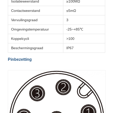
Isolatieweerstand
≥100MΩ
Contactweerstand
≤5mΩ
Vervuilingsgraad
3
Omgevingstemperatuur
-25~+85℃
Koppelcycli
>100
Beschermingsgraad
IP67
Pinbezetting