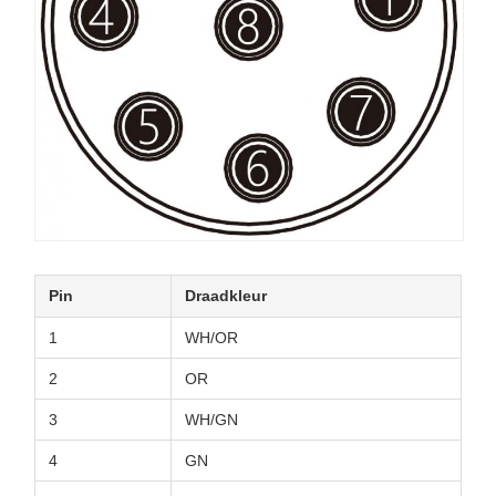
Pin
Draadkleur
1
WH/OR
2
OR
3
WH/GN
4
GN