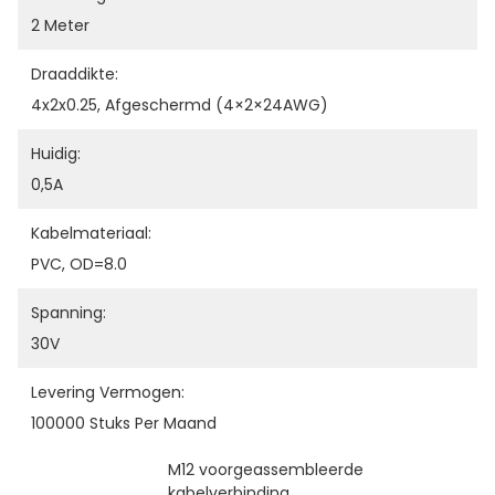
2 Meter
Draaddikte:
4x2x0.25, Afgeschermd (4×2×24AWG)
Huidig:
0,5A
Kabelmateriaal:
PVC, OD=8.0
Spanning:
30V
Levering Vermogen:
100000 Stuks Per Maand
M12 voorgeassembleerde 
kabelverbinding