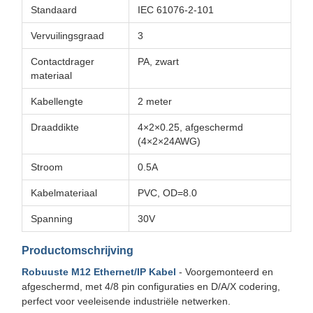
Standaard
IEC 61076-2-101
Vervuilingsgraad
3
Contactdrager
PA, zwart
materiaal
Kabellengte
2 meter
Draaddikte
4×2×0.25, afgeschermd
(4×2×24AWG)
Stroom
0.5A
Kabelmateriaal
PVC, OD=8.0
Spanning
30V
Productomschrijving
Robuuste M12 Ethernet/IP Kabel
- Voorgemonteerd en
afgeschermd, met 4/8 pin configuraties en D/A/X codering,
perfect voor veeleisende industriële netwerken.