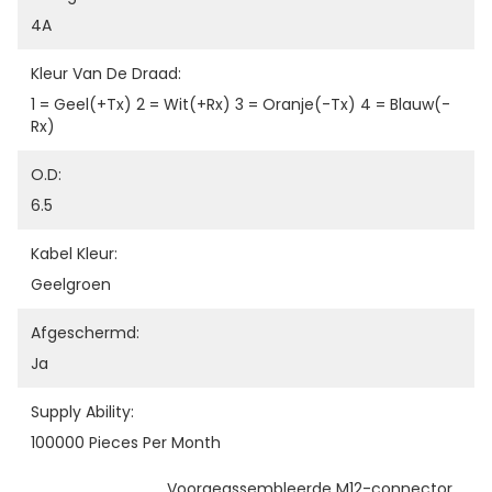
4A
Kleur Van De Draad:
1 = Geel(+tx) 2 = Wit(+rx) 3 = Oranje(-Tx) 4 = Blauw(-
Rx)
O.D:
6.5
Kabel Kleur:
Geelgroen
Afgeschermd:
Ja
Supply Ability:
100000 Pieces Per Month
Voorgeassembleerde M12-connector
, 