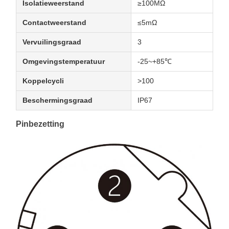
Isolatieweerstand
≥100MΩ
Contactweerstand
≤5mΩ
Vervuilingsgraad
3
Omgevingstemperatuur
-25~+85℃
Koppelcycli
>100
Beschermingsgraad
IP67
Pinbezetting