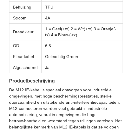
Behuizing
TPU
Stroom
4A
1 = Geel(+tx) 2 = Wit(+rx) 3 = Oranje(-
Draadkleur
tx) 4 = Blauw(-rx)
OD
6.5
Kleur kabel
Geleachtig Groen
Afgeschermd
Ja
Productbeschrijving
De M12 IE-kabel is speciaal ontworpen voor industriële
omgevingen, met hoge beschermingsprestaties, sterke
duurzaamheid en uitstekende anti-interferentiecapaciteiten.
M12-connectoren worden veel gebruikt in industriële
automatisering, vooral in omgevingen die hoge
betrouwbaarheid en weerstand tegen trillingen vereisen. Het
belangrijkste kenmerk van M12 IE-kabels is dat ze voldoen