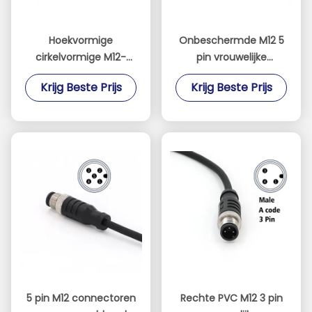
Hoekvormige
Onbeschermde M12 5
cirkelvormige M12-
pin vrouwelijke
aansluiting Vrouwelijke
connector vooraf
Krijg Beste Prijs
Krijg Beste Prijs
5 pin pre-
geassembleerde 5M
geassembleerde
kabel IP67 rechte PVC
kabelconnectoren
5 pin M12 connectoren
Rechte PVC M12 3 pin