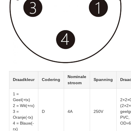
Nominale
Draadkleur
Codering
Spanning
Draad
stroom
1 =
Geel(+tx)
2×2×0
2 = Wit(+rx)
(2×2
3 =
D
4A
250V
geelg
Oranje(-tx)
PVC,
4 = Blauw(-
OD=6
rx)